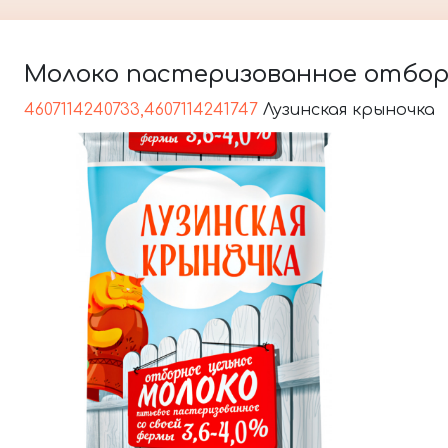
Молоко пастеризованное отборное
4607114240733,4607114241747
Лузинская крыночка