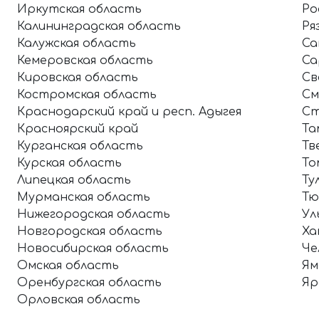
Иркутская область
Ро
Калининградская область
Ря
Калужская область
Са
Кемеровская область
Са
Кировская область
Св
Костромская область
См
Краснодарский край и респ. Адыгея
Ст
Красноярский край
Та
Курганская область
Тв
Курская область
То
Липецкая область
Ту
Мурманская область
Тю
Нижегородская область
Ул
Новгородская область
Ха
Новосибирская область
Че
Омская область
Ям
Оренбургская область
Яр
Орловская область