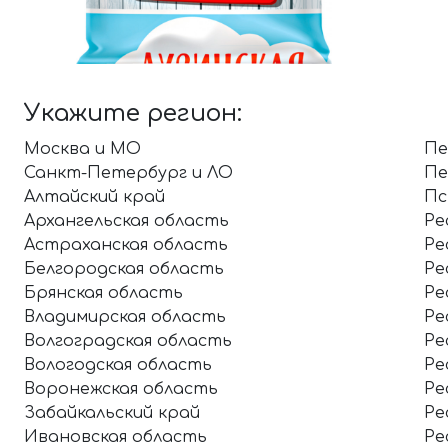
Укажите регион:
Москва и МО
Пе
Санкт-Петербург и ЛО
Пе
Алтайский край
Пс
Архангельская область
Ре
Астраханская область
Ре
Белгородская область
Ре
Брянская область
Ре
Владимирская область
Ре
Волгоградская область
Ре
Вологодская область
Ре
Воронежская область
Ре
Забайкальский край
Ре
Ивановская область
Ре