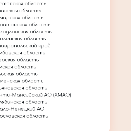
стовская область
занская область
марская область
ратовская область
ердловская область
оленская область
авропольский край
мбовская область
ерская область
мская область
льская область
менская область
ьяновская область
нты-Мансийский АО (ХМАО)
лябинская область
ало-Ненецкий АО
ославская область