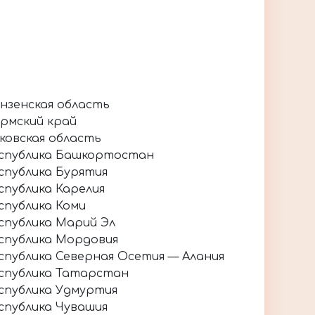
нзенская область
рмский край
ковская область
спублика Башкортостан
спублика Бурятия
спублика Карелия
спублика Коми
спублика Марий Эл
спублика Мордовия
спублика Северная Осетия — Алания
спублика Татарстан
спублика Удмуртия
спублика Чувашия