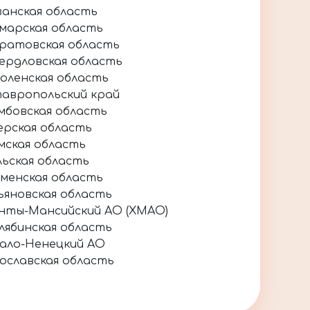
занская область
марская область
ратовская область
ердловская область
оленская область
авропольский край
мбовская область
ерская область
мская область
льская область
менская область
ьяновская область
нты-Мансийский АО (ХМАО)
лябинская область
ало-Ненецкий АО
ославская область