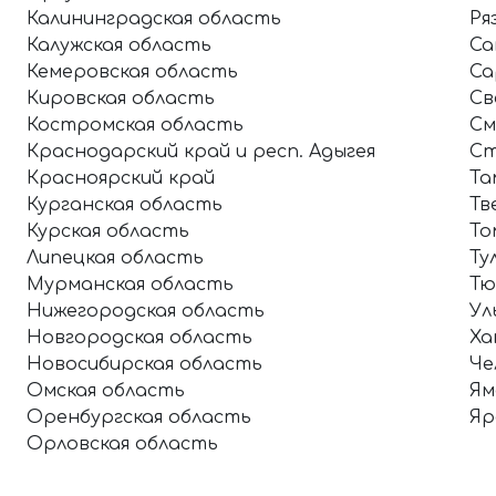
Калининградская область
Ря
Калужская область
Са
Кемеровская область
Са
Кировская область
Св
Костромская область
См
Краснодарский край и респ. Адыгея
Ст
Красноярский край
Та
Курганская область
Тв
Курская область
То
Липецкая область
Ту
Мурманская область
Тю
Нижегородская область
Ул
Новгородская область
Ха
Новосибирская область
Че
Омская область
Ям
Оренбургская область
Яр
Орловская область