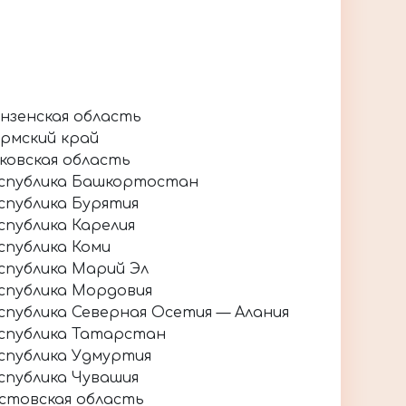
нзенская область
рмский край
ковская область
спублика Башкортостан
спублика Бурятия
спублика Карелия
спублика Коми
спублика Марий Эл
спублика Мордовия
спублика Северная Осетия — Алания
спублика Татарстан
спублика Удмуртия
спублика Чувашия
стовская область