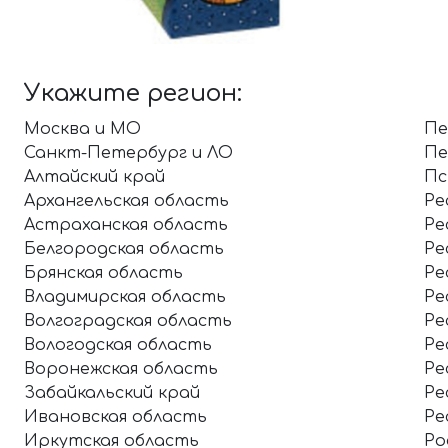
Укажите регион:
Москва и МО
Пе
Санкт-Петербург и ЛО
Пе
Алтайский край
Пс
Архангельская область
Ре
Астраханская область
Ре
Белгородская область
Ре
Брянская область
Ре
Владимирская область
Ре
Волгоградская область
Ре
Вологодская область
Ре
Воронежская область
Ре
Забайкальский край
Ре
Ивановская область
Ре
Иркутская область
Ро