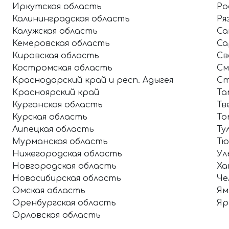
Иркутская область
Ро
Калининградская область
Ря
Калужская область
Са
Кемеровская область
Са
Кировская область
Св
Костромская область
См
Краснодарский край и респ. Адыгея
Ст
Красноярский край
Та
Курганская область
Тв
Курская область
То
Липецкая область
Ту
Мурманская область
Тю
Нижегородская область
Ул
Новгородская область
Ха
Новосибирская область
Че
Омская область
Ям
Оренбургская область
Яр
Орловская область