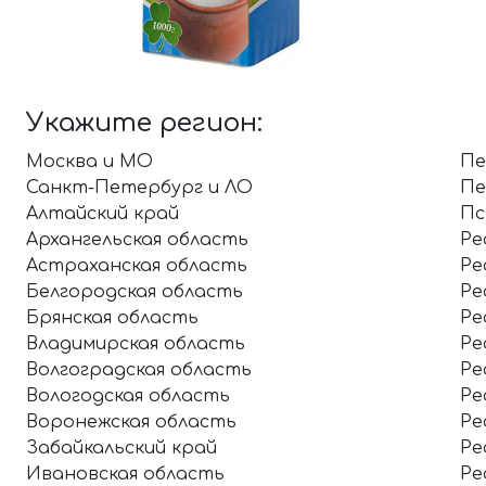
Укажите регион:
Москва и МО
Пе
Санкт-Петербург и ЛО
Пе
Алтайский край
Пс
Архангельская область
Ре
Астраханская область
Ре
Белгородская область
Ре
Брянская область
Ре
Владимирская область
Ре
Волгоградская область
Ре
Вологодская область
Ре
Воронежская область
Ре
Забайкальский край
Ре
Ивановская область
Ре