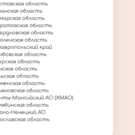
стовская область
занская область
марская область
ратовская область
ердловская область
оленская область
авропольский край
мбовская область
ерская область
мская область
льская область
менская область
ьяновская область
нты-Мансийский АО (ХМАО)
лябинская область
ало-Ненецкий АО
ославская область