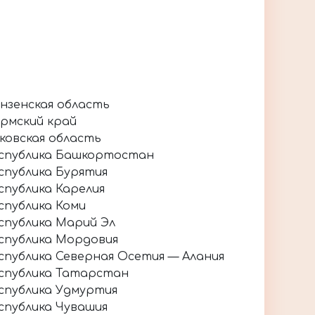
нзенская область
рмский край
ковская область
спублика Башкортостан
спублика Бурятия
спублика Карелия
спублика Коми
спублика Марий Эл
спублика Мордовия
спублика Северная Осетия — Алания
спублика Татарстан
спублика Удмуртия
спублика Чувашия