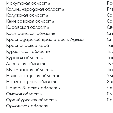
Иркутская область
Ро
Калининградская область
Ря
Калужская область
Са
Кемеровская область
Са
Кировская область
Св
Костромская область
См
Краснодарский край и респ. Адыгея
Ст
Красноярский край
Та
Курганская область
Тв
Курская область
То
Липецкая область
Ту
Мурманская область
Тю
Нижегородская область
Ул
Новгородская область
Ха
Новосибирская область
Че
Омская область
Ям
Оренбургская область
Яр
Орловская область