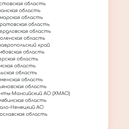
стовская область
занская область
марская область
ратовская область
ердловская область
оленская область
авропольский край
мбовская область
ерская область
мская область
льская область
менская область
ьяновская область
нты-Мансийский АО (ХМАО)
лябинская область
ало-Ненецкий АО
ославская область