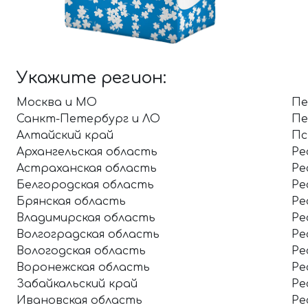
Укажите регион:
Москва и МО
Пе
Санкт-Петербург и ЛО
Пе
Алтайский край
Пс
Архангельская область
Ре
Астраханская область
Ре
Белгородская область
Ре
Брянская область
Ре
Владимирская область
Ре
Волгоградская область
Ре
Вологодская область
Ре
Воронежская область
Ре
Забайкальский край
Ре
Ивановская область
Ре