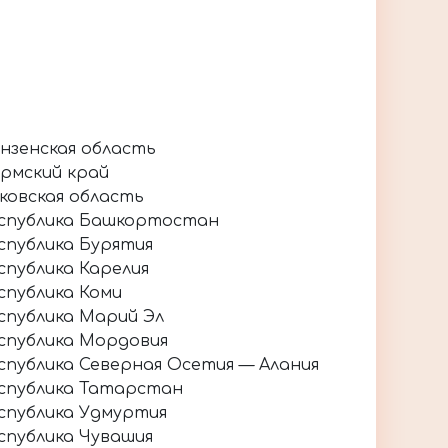
нзенская область
рмский край
ковская область
спублика Башкортостан
спублика Бурятия
спублика Карелия
спублика Коми
спублика Марий Эл
спублика Мордовия
спублика Северная Осетия — Алания
спублика Татарстан
спублика Удмуртия
спублика Чувашия