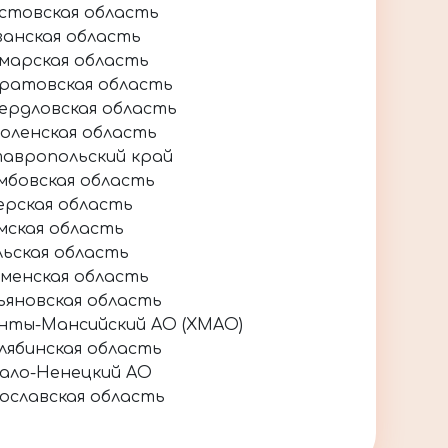
стовская область
занская область
марская область
ратовская область
ердловская область
оленская область
авропольский край
мбовская область
ерская область
мская область
льская область
менская область
ьяновская область
нты-Мансийский АО (ХМАО)
лябинская область
ало-Ненецкий АО
ославская область