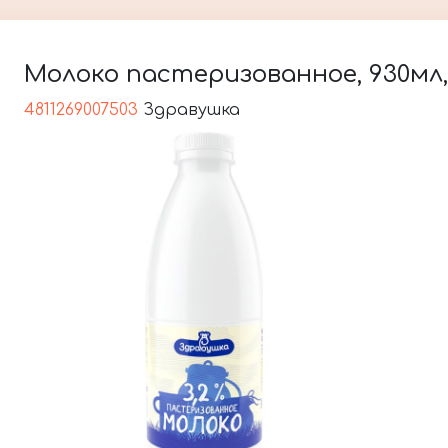
Молоко пастеризованное, 930мл,
4811269007503
Здравушка