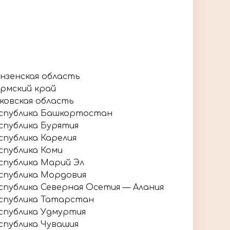
нзенская область
рмский край
ковская область
спублика Башкортостан
спублика Бурятия
спублика Карелия
спублика Коми
спублика Марий Эл
спублика Мордовия
спублика Северная Осетия — Алания
спублика Татарстан
спублика Удмуртия
спублика Чувашия