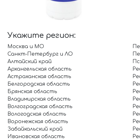
Укажите регион:
Москва и МО
Пе
Санкт-Петербург и ЛО
Пе
Алтайский край
Пс
Архангельская область
Ре
Астраханская область
Ре
Белгородская область
Ре
Брянская область
Ре
Владимирская область
Ре
Волгоградская область
Ре
Вологодская область
Ре
Воронежская область
Ре
Забайкальский край
Ре
Ивановская область
Ре