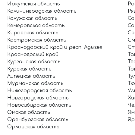
Иркутская область
Ро
Калининградская область
Ря
Калужская область
Са
Кемеровская область
Са
Кировская область
Св
Костромская область
См
Краснодарский край и респ. Адыгея
Ст
Красноярский край
Та
Курганская область
Тв
Курская область
То
Липецкая область
Ту
Мурманская область
Тю
Нижегородская область
Ул
Новгородская область
Ха
Новосибирская область
Че
Омская область
Ям
Оренбургская область
Яр
Орловская область