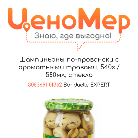
Шампиньоны по-провански с
ароматными травами, 540г /
580мл, стекло
3083681101362
Bonduelle EXPERT