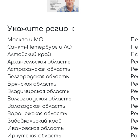
Укажите регион:
Москва и МО
Пе
Санкт-Петербург и ЛО
Пе
Алтайский край
Пс
Архангельская область
Ре
Астраханская область
Ре
Белгородская область
Ре
Брянская область
Ре
Владимирская область
Ре
Волгоградская область
Ре
Вологодская область
Ре
Воронежская область
Ре
Забайкальский край
Ре
Ивановская область
Ре
Иркутская область
Ро