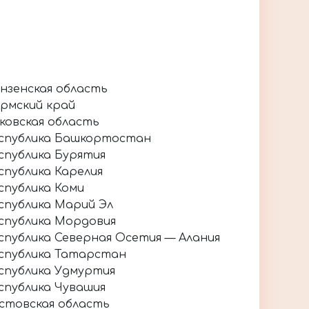
нзенская область
рмский край
ковская область
спублика Башкортостан
спублика Бурятия
спублика Карелия
спублика Коми
спублика Марий Эл
спублика Мордовия
спублика Северная Осетия — Алания
спублика Татарстан
спублика Удмуртия
спублика Чувашия
стовская область