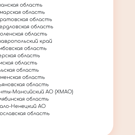
занская область
марская область
ратовская область
ердловская область
оленская область
авропольский край
мбовская область
ерская область
мская область
льская область
менская область
ьяновская область
нты-Мансийский АО (ХМАО)
лябинская область
ало-Ненецкий АО
ославская область