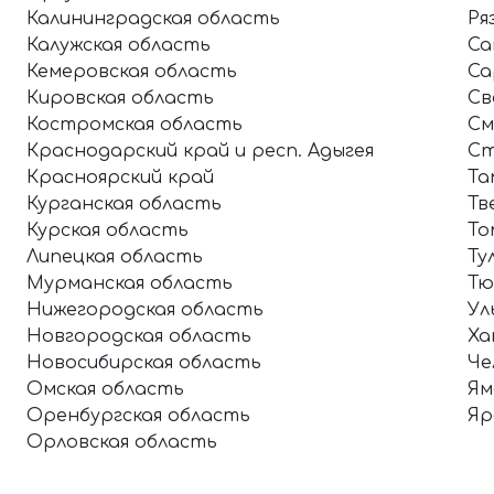
Калининградская область
Ря
Калужская область
Са
Кемеровская область
Са
Кировская область
Св
Костромская область
См
Краснодарский край и респ. Адыгея
Ст
Красноярский край
Та
Курганская область
Тв
Курская область
То
Липецкая область
Ту
Мурманская область
Тю
Нижегородская область
Ул
Новгородская область
Ха
Новосибирская область
Че
Омская область
Ям
Оренбургская область
Яр
Орловская область