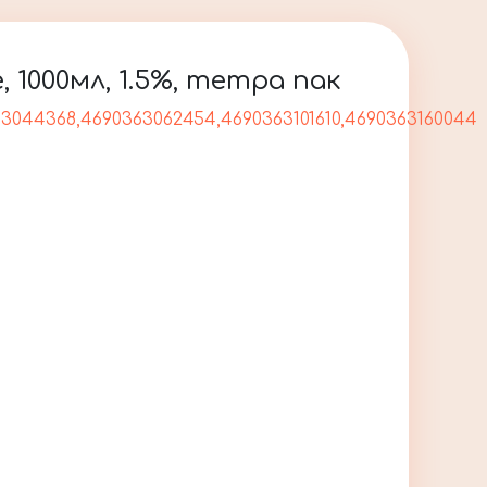
1000мл, 1.5%, тетра пак
63044368,4690363062454,4690363101610,4690363160044