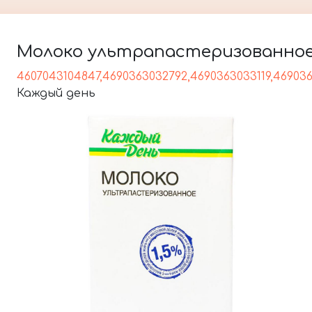
Молоко ультрапастеризованное, 
4607043104847,4690363032792,4690363033119,46903
Каждый день