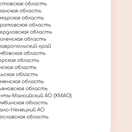
стовская область
занская область
марская область
ратовская область
ердловская область
оленская область
авропольский край
мбовская область
ерская область
мская область
льская область
менская область
ьяновская область
нты-Мансийский АО (ХМАО)
лябинская область
ало-Ненецкий АО
ославская область