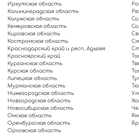
Иркутская область
Ро
Калининградская область
Ря
Калужская область
Са
Кемеровская область
Са
Кировская область
Св
Костромская область
См
Краснодарский край и респ. Адыгея
Ст
Красноярский край
Та
Курганская область
Тв
Курская область
То
Липецкая область
Ту
Мурманская область
Тю
Нижегородская область
Ул
Новгородская область
Ха
Новосибирская область
Че
Омская область
Ям
Оренбургская область
Яр
Орловская область