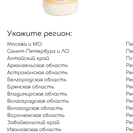
Укажите регион:
Москва и МО
Пе
Санкт-Петербург и ЛО
Пе
Алтайский край
Пс
Архангельская область
Ре
Астраханская область
Ре
Белгородская область
Ре
Брянская область
Ре
Владимирская область
Ре
Волгоградская область
Ре
Вологодская область
Ре
Воронежская область
Ре
Забайкальский край
Ре
Ивановская область
Ре