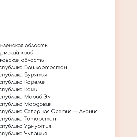
нзенская область
рмский край
ковская область
спублика Башкортостан
спублика Бурятия
спублика Карелия
спублика Коми
спублика Марий Эл
спублика Мордовия
спублика Северная Осетия — Алания
спублика Татарстан
спублика Удмуртия
спублика Чувашия