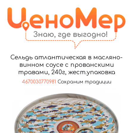
Сельдь атлантическая в масляно-
винном соусе с прованскими
травами, 240г, жест.упаковка
4670030770981
Сохраним традиции