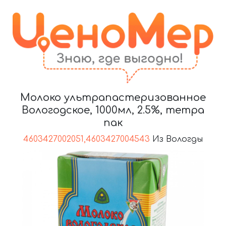
Молоко ультрапастеризованное
Вологодское, 1000мл, 2.5%, тетра
пак
4603427002051,4603427004543
Из Вологды