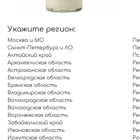
Укажите регион:
Москва и МО
Пе
Санкт-Петербург и ЛО
Пе
Алтайский край
Пс
Архангельская область
Ре
Астраханская область
Ре
Белгородская область
Ре
Брянская область
Ре
Владимирская область
Ре
Волгоградская область
Ре
Вологодская область
Ре
Воронежская область
Ре
Забайкальский край
Ре
Ивановская область
Ре
Иркутская область
Ро