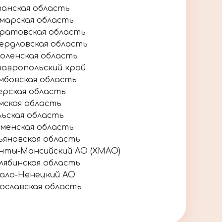
занская область
марская область
ратовская область
ердловская область
оленская область
авропольский край
мбовская область
ерская область
мская область
льская область
менская область
ьяновская область
нты-Мансийский АО (ХМАО)
лябинская область
ало-Ненецкий АО
ославская область