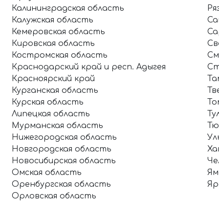
Калининградская область
Ря
Калужская область
Са
Кемеровская область
Са
Кировская область
Св
Костромская область
См
Краснодарский край и респ. Адыгея
Ст
Красноярский край
Та
Курганская область
Тв
Курская область
То
Липецкая область
Ту
Мурманская область
Тю
Нижегородская область
Ул
Новгородская область
Ха
Новосибирская область
Че
Омская область
Ям
Оренбургская область
Яр
Орловская область