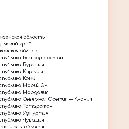
нзенская область
рмский край
ковская область
спублика Башкортостан
спублика Бурятия
спублика Карелия
спублика Коми
спублика Марий Эл
спублика Мордовия
спублика Северная Осетия — Алания
спублика Татарстан
спублика Удмуртия
спублика Чувашия
стовская область