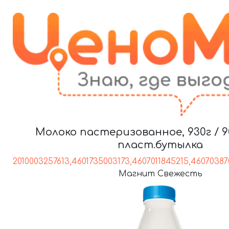
Молоко пастеризованное, 930г / 90
пласт.бутылка
2010003257613,4601735003173,4607011845215,46070387
Магнит Свежесть