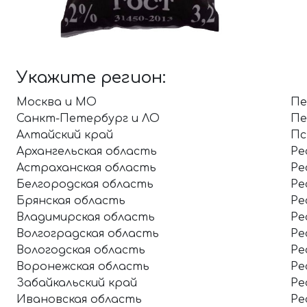
Укажите регион:
Москва и МО
Пе
Санкт-Петербург и ЛО
Пе
Алтайский край
Пс
Архангельская область
Ре
Астраханская область
Ре
Белгородская область
Ре
Брянская область
Ре
Владимирская область
Ре
Волгоградская область
Ре
Вологодская область
Ре
Воронежская область
Ре
Забайкальский край
Ре
Ивановская область
Ре