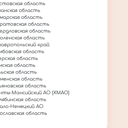
стовская область
занская область
марская область
ратовская область
ердловская область
оленская область
авропольский край
мбовская область
ерская область
мская область
льская область
менская область
ьяновская область
нты-Мансийский АО (ХМАО)
лябинская область
ало-Ненецкий АО
ославская область