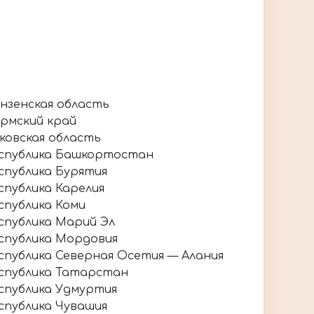
нзенская область
рмский край
ковская область
спублика Башкортостан
спублика Бурятия
спублика Карелия
спублика Коми
спублика Марий Эл
спублика Мордовия
спублика Северная Осетия — Алания
спублика Татарстан
спублика Удмуртия
спублика Чувашия