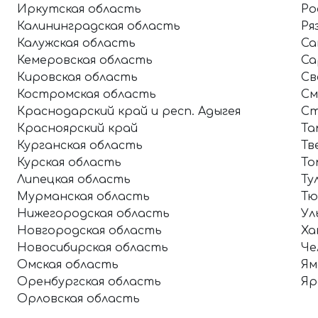
Иркутская область
Ро
Калининградская область
Ря
Калужская область
Са
Кемеровская область
Са
Кировская область
Св
Костромская область
См
Краснодарский край и респ. Адыгея
Ст
Красноярский край
Та
Курганская область
Тв
Курская область
То
Липецкая область
Ту
Мурманская область
Тю
Нижегородская область
Ул
Новгородская область
Ха
Новосибирская область
Че
Омская область
Ям
Оренбургская область
Яр
Орловская область