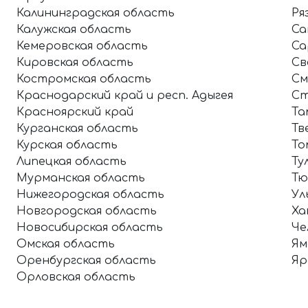
Калининградская область
Ря
Калужская область
Са
Кемеровская область
Са
Кировская область
Св
Костромская область
См
Краснодарский край и респ. Адыгея
Ст
Красноярский край
Та
Курганская область
Тв
Курская область
То
Липецкая область
Ту
Мурманская область
Тю
Нижегородская область
Ул
Новгородская область
Ха
Новосибирская область
Че
Омская область
Ям
Оренбургская область
Яр
Орловская область