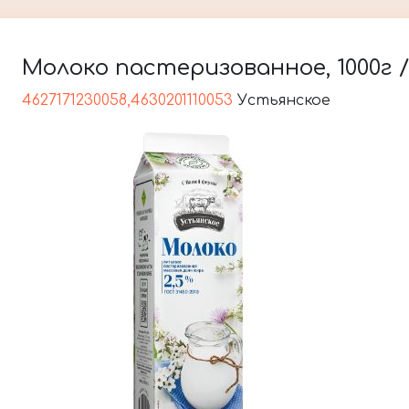
Молоко пастеризованное, 1000г /
4627171230058,4630201110053
Устьянское