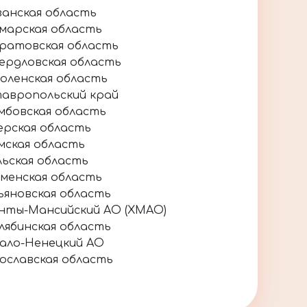
занская область
марская область
ратовская область
ердловская область
оленская область
авропольский край
мбовская область
ерская область
мская область
льская область
менская область
ьяновская область
нты-Мансийский АО (ХМАО)
лябинская область
ало-Ненецкий АО
ославская область