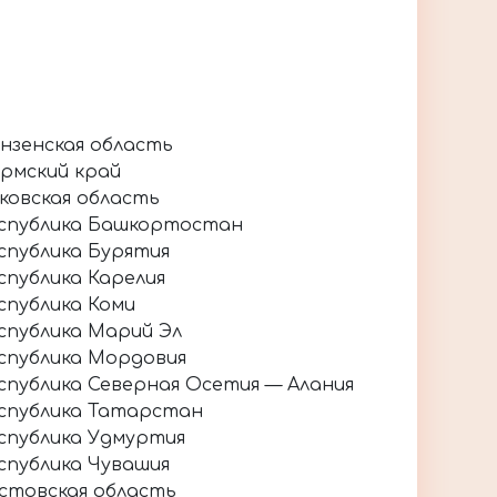
нзенская область
рмский край
ковская область
спублика Башкортостан
спублика Бурятия
спублика Карелия
спублика Коми
спублика Марий Эл
спублика Мордовия
спублика Северная Осетия — Алания
спублика Татарстан
спублика Удмуртия
спублика Чувашия
стовская область