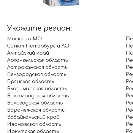
Укажите регион:
Москва и МО
Пе
Санкт-Петербург и ЛО
Пе
Алтайский край
Пс
Архангельская область
Ре
Астраханская область
Ре
Белгородская область
Ре
Брянская область
Ре
Владимирская область
Ре
Волгоградская область
Ре
Вологодская область
Ре
Воронежская область
Ре
Забайкальский край
Ре
Ивановская область
Ре
Иркутская область
Ро