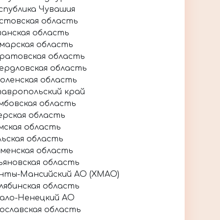
спублика Чувашия
стовская область
занская область
марская область
ратовская область
ердловская область
оленская область
авропольский край
мбовская область
ерская область
мская область
льская область
менская область
ьяновская область
нты-Мансийский АО (ХМАО)
лябинская область
ало-Ненецкий АО
ославская область