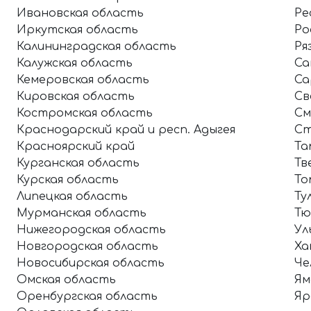
Ивановская область
Ре
Иркутская область
Ро
Калининградская область
Ря
Калужская область
Са
Кемеровская область
Са
Кировская область
Св
Костромская область
См
Краснодарский край и респ. Адыгея
Ст
Красноярский край
Та
Курганская область
Тв
Курская область
То
Липецкая область
Ту
Мурманская область
Тю
Нижегородская область
Ул
Новгородская область
Ха
Новосибирская область
Че
Омская область
Ям
Оренбургская область
Яр