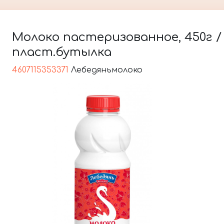
Молоко пастеризованное, 450г / 
пласт.бутылка
4607115353371
Лебедяньмолоко