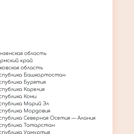
нзенская область
рмский край
ковская область
спублика Башкортостан
спублика Бурятия
спублика Карелия
спублика Коми
спублика Марий Эл
спублика Мордовия
спублика Северная Осетия — Алания
спублика Татарстан
спублика Удмуртия