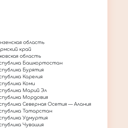
нзенская область
рмский край
ковская область
спублика Башкортостан
спублика Бурятия
спублика Карелия
спублика Коми
спублика Марий Эл
спублика Мордовия
спублика Северная Осетия — Алания
спублика Татарстан
спублика Удмуртия
спублика Чувашия