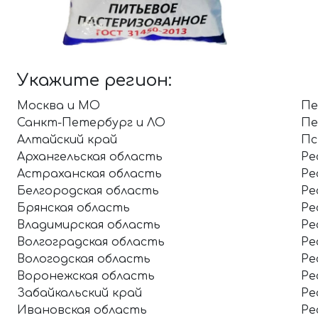
Укажите регион:
Москва и МО
Пе
Санкт-Петербург и ЛО
Пе
Алтайский край
Пс
Архангельская область
Ре
Астраханская область
Ре
Белгородская область
Ре
Брянская область
Ре
Владимирская область
Ре
Волгоградская область
Ре
Вологодская область
Ре
Воронежская область
Ре
Забайкальский край
Ре
Ивановская область
Ре