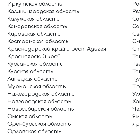
Иркутская область
Ро
Калининградская область
Ря
Калужская область
Са
Кемеровская область
Са
Кировская область
Св
Костромская область
См
Краснодарский край и респ. Адыгея
Ст
Красноярский край
Та
Курганская область
Тв
Курская область
То
Липецкая область
Ту
Мурманская область
Тю
Нижегородская область
Ул
Новгородская область
Ха
Новосибирская область
Че
Омская область
Ям
Оренбургская область
Яр
Орловская область