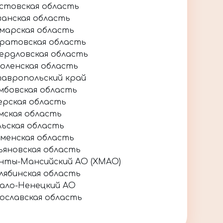
стовская область
занская область
марская область
ратовская область
ердловская область
оленская область
авропольский край
мбовская область
ерская область
мская область
льская область
менская область
ьяновская область
нты-Мансийский АО (ХМАО)
лябинская область
ало-Ненецкий АО
ославская область