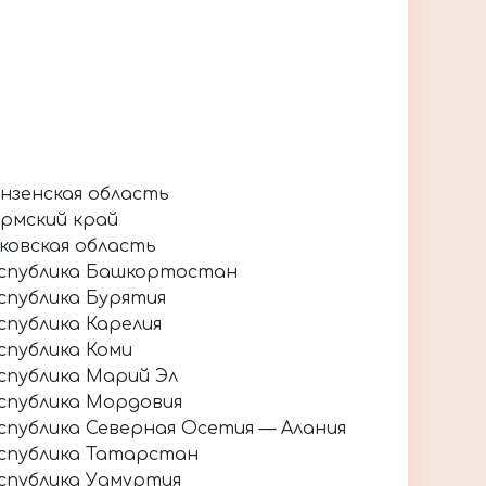
нзенская область
рмский край
ковская область
спублика Башкортостан
спублика Бурятия
спублика Карелия
спублика Коми
спублика Марий Эл
спублика Мордовия
спублика Северная Осетия — Алания
спублика Татарстан
спублика Удмуртия