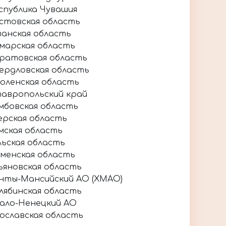
спублика Чувашия
стовская область
занская область
марская область
ратовская область
ердловская область
оленская область
авропольский край
мбовская область
ерская область
мская область
льская область
менская область
ьяновская область
нты-Мансийский АО (ХМАО)
лябинская область
ало-Ненецкий АО
ославская область