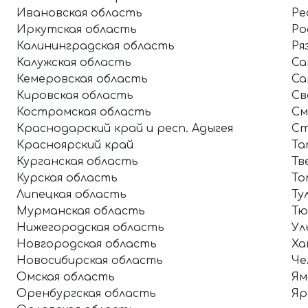
Ивановская область
Ре
Иркутская область
Ро
Калининградская область
Ря
Калужская область
Са
Кемеровская область
Са
Кировская область
Св
Костромская область
См
Краснодарский край и респ. Адыгея
Ст
Красноярский край
Та
Курганская область
Тв
Курская область
То
Липецкая область
Ту
Мурманская область
Тю
Нижегородская область
Ул
Новгородская область
Ха
Новосибирская область
Че
Омская область
Ям
Оренбургская область
Яр