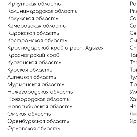
Иркутская область
Ро
Калининградская область
Ря
Калужская область
Са
Кемеровская область
Са
Кировская область
Св
Костромская область
См
Краснодарский край и респ. Адыгея
Ст
Красноярский край
Та
Курганская область
Тв
Курская область
То
Липецкая область
Ту
Мурманская область
Тю
Нижегородская область
Ул
Новгородская область
Ха
Новосибирская область
Че
Омская область
Ям
Оренбургская область
Яр
Орловская область