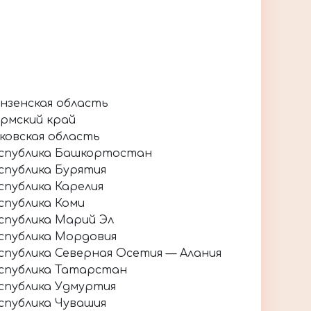
нзенская область
рмский край
ковская область
спублика Башкортостан
спублика Бурятия
спублика Карелия
спублика Коми
спублика Марий Эл
спублика Мордовия
спублика Северная Осетия — Алания
спублика Татарстан
спублика Удмуртия
спублика Чувашия