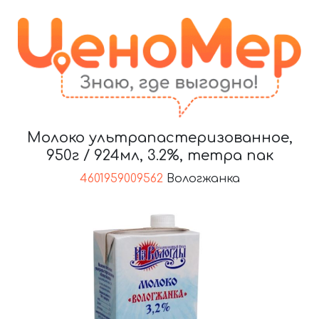
Молоко ультрапастеризованное,
950г / 924мл, 3.2%, тетра пак
4601959009562
Вологжанка