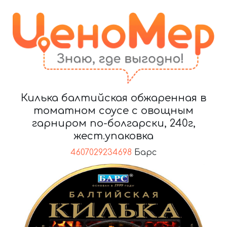
Килька балтийская обжаренная в
томатном соусе с овощным
гарниром по-болгарски, 240г,
жест.упаковка
4607029234698
Барс