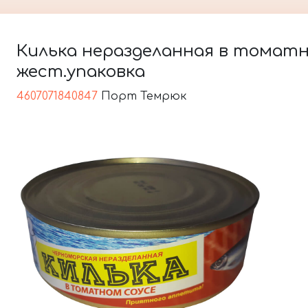
Килька неразделанная в томатно
жест.упаковка
4607071840847
Порт Темрюк