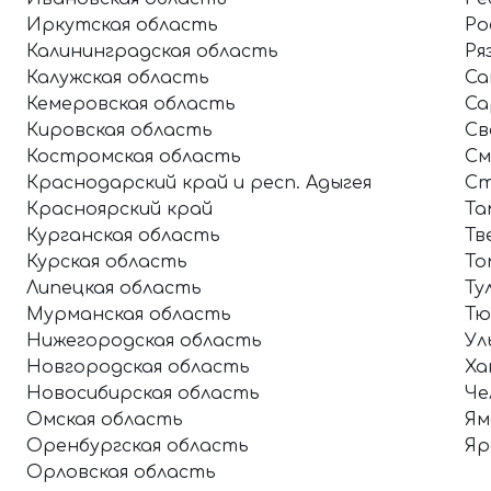
Иркутская область
Ро
Калининградская область
Ря
Калужская область
Са
Кемеровская область
Са
Кировская область
Св
Костромская область
См
Краснодарский край и респ. Адыгея
Ст
Красноярский край
Та
Курганская область
Тв
Курская область
То
Липецкая область
Ту
Мурманская область
Тю
Нижегородская область
Ул
Новгородская область
Ха
Новосибирская область
Че
Омская область
Ям
Оренбургская область
Яр
Орловская область