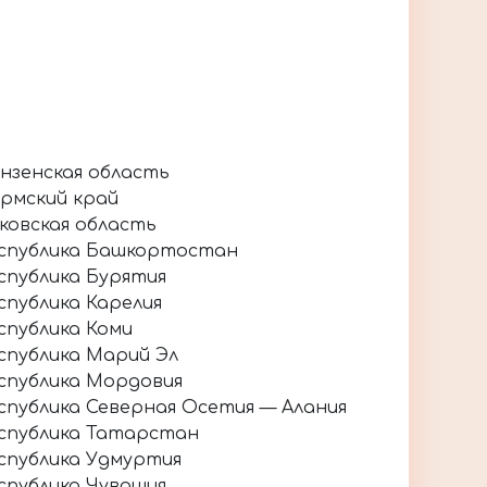
нзенская область
рмский край
ковская область
спублика Башкортостан
спублика Бурятия
спублика Карелия
спублика Коми
спублика Марий Эл
спублика Мордовия
спублика Северная Осетия — Алания
спублика Татарстан
спублика Удмуртия
спублика Чувашия