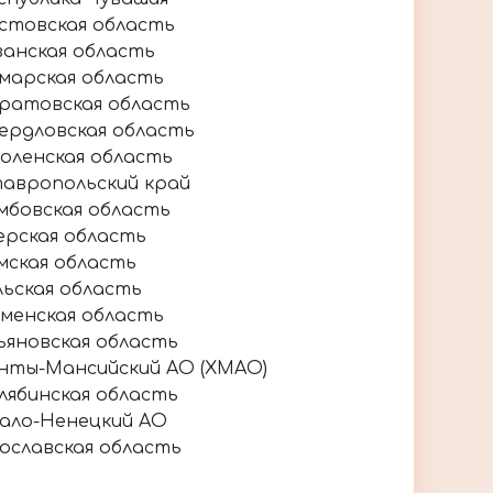
стовская область
занская область
марская область
ратовская область
ердловская область
оленская область
авропольский край
мбовская область
ерская область
мская область
льская область
менская область
ьяновская область
нты-Мансийский АО (ХМАО)
лябинская область
ало-Ненецкий АО
ославская область