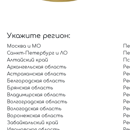
Укажите регион:
Москва и МО
Пе
Санкт-Петербург и ЛО
Пе
Алтайский край
Пс
Архангельская область
Ре
Астраханская область
Ре
Белгородская область
Ре
Брянская область
Ре
Владимирская область
Ре
Волгоградская область
Ре
Вологодская область
Ре
Воронежская область
Ре
Забайкальский край
Ре
Ивановская область
Ре