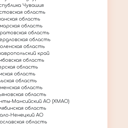
спублика Чувашия
стовская область
занская область
марская область
ратовская область
ердловская область
оленская область
авропольский край
мбовская область
ерская область
мская область
льская область
менская область
ьяновская область
нты-Мансийский АО (ХМАО)
лябинская область
ало-Ненецкий АО
ославская область