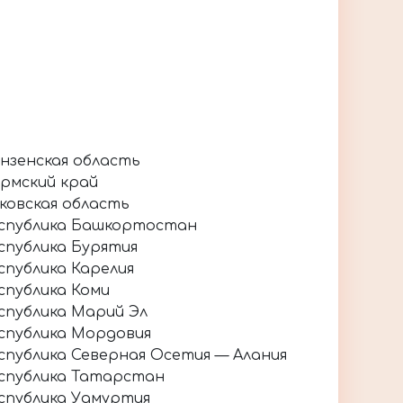
нзенская область
рмский край
ковская область
спублика Башкортостан
спублика Бурятия
спублика Карелия
спублика Коми
спублика Марий Эл
спублика Мордовия
спублика Северная Осетия — Алания
спублика Татарстан
спублика Удмуртия