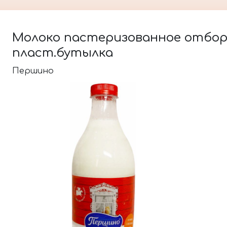
Молоко пастеризованное отборное
пласт.бутылка
Першино