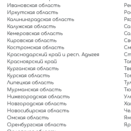
Ивановская область
Ре
Иркутская область
Ро
Калининградская область
Ря
Калужская область
Са
Кемеровская область
Са
Кировская область
Св
Костромская область
См
Краснодарский край и респ. Адыгея
Ст
Красноярский край
Та
Курганская область
Тв
Курская область
То
Липецкая область
Ту
Мурманская область
Тю
Нижегородская область
Ул
Новгородская область
Ха
Новосибирская область
Че
Омская область
Ям
Оренбургская область
Яр