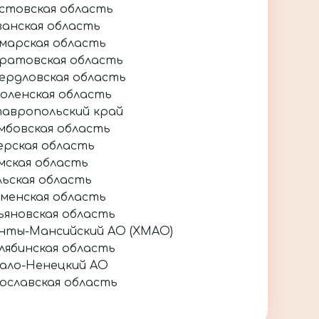
стовская область
занская область
марская область
ратовская область
ердловская область
оленская область
авропольский край
мбовская область
ерская область
мская область
льская область
менская область
ьяновская область
нты-Мансийский АО (ХМАО)
лябинская область
ало-Ненецкий АО
ославская область