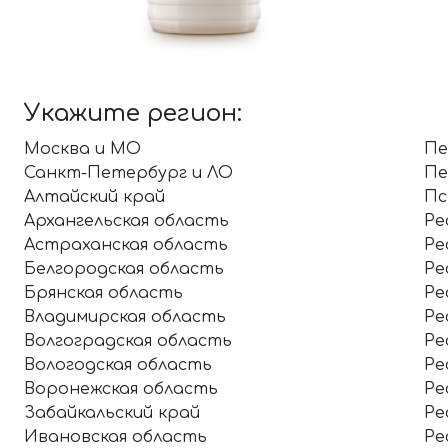
Укажите регион:
Москва и МО
Пе
Санкт-Петербург и ЛО
Пе
Алтайский край
Пс
Архангельская область
Ре
Астраханская область
Ре
Белгородская область
Ре
Брянская область
Ре
Владимирская область
Ре
Волгоградская область
Ре
Вологодская область
Ре
Воронежская область
Ре
Забайкальский край
Ре
Ивановская область
Ре