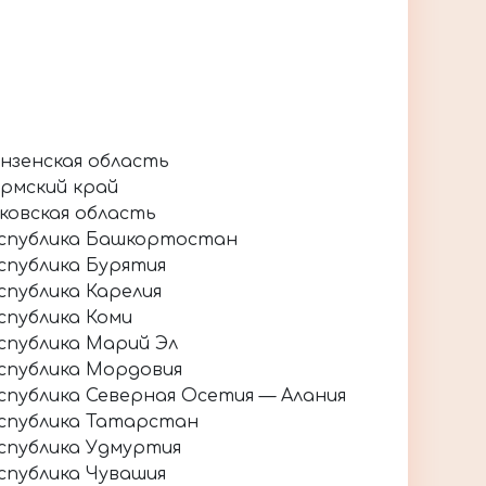
нзенская область
рмский край
ковская область
спублика Башкортостан
спублика Бурятия
спублика Карелия
спублика Коми
спублика Марий Эл
спублика Мордовия
спублика Северная Осетия — Алания
спублика Татарстан
спублика Удмуртия
спублика Чувашия