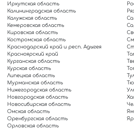
Иркутская область
Ро
Калининградская область
Ря
Калужская область
Са
Кемеровская область
Са
Кировская область
Св
Костромская область
См
Краснодарский край и респ. Адыгея
Ст
Красноярский край
Та
Курганская область
Тв
Курская область
То
Липецкая область
Ту
Мурманская область
Тю
Нижегородская область
Ул
Новгородская область
Ха
Новосибирская область
Че
Омская область
Ям
Оренбургская область
Яр
Орловская область