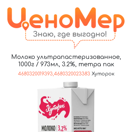
Молоко ультрапастеризованное,
1000г / 973мл, 3.2%, тетра пак
4680320019393,4680320023383
Хуторок