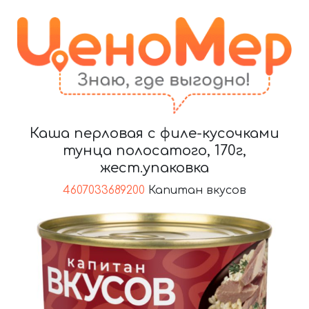
Каша перловая с филе-кусочками
тунца полосатого, 170г,
жест.упаковка
4607033689200
Капитан вкусов