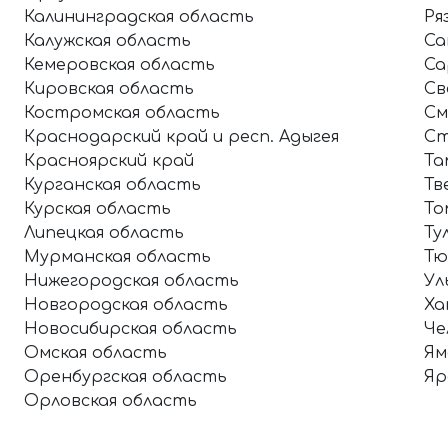
Калининградская область
Ря
Калужская область
Са
Кемеровская область
Са
Кировская область
Св
Костромская область
См
Краснодарский край и респ. Адыгея
Ст
Красноярский край
Та
Курганская область
Тв
Курская область
То
Липецкая область
Ту
Мурманская область
Тю
Нижегородская область
Ул
Новгородская область
Ха
Новосибирская область
Че
Омская область
Ям
Оренбургская область
Яр
Орловская область