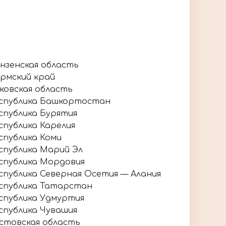
нзенская область
рмский край
ковская область
спублика Башкортостан
спублика Бурятия
спублика Карелия
спублика Коми
спублика Марий Эл
спублика Мордовия
спублика Северная Осетия — Алания
спублика Татарстан
спублика Удмуртия
спублика Чувашия
стовская область