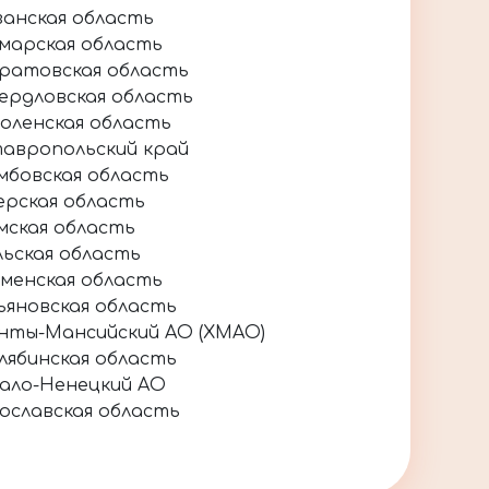
занская область
марская область
ратовская область
ердловская область
оленская область
авропольский край
мбовская область
ерская область
мская область
льская область
менская область
ьяновская область
нты-Мансийский АО (ХМАО)
лябинская область
ало-Ненецкий АО
ославская область