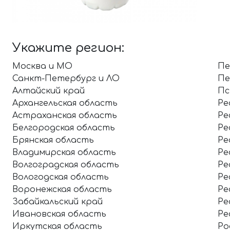
Укажите регион:
Москва и МО
Пе
Санкт-Петербург и ЛО
Пе
Алтайский край
Пс
Архангельская область
Ре
Астраханская область
Ре
Белгородская область
Ре
Брянская область
Ре
Владимирская область
Ре
Волгоградская область
Ре
Вологодская область
Ре
Воронежская область
Ре
Забайкальский край
Ре
Ивановская область
Ре
Иркутская область
Ро