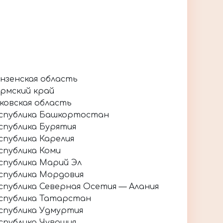
нзенская область
рмский край
ковская область
спублика Башкортостан
спублика Бурятия
спублика Карелия
спублика Коми
спублика Марий Эл
спублика Мордовия
спублика Северная Осетия — Алания
спублика Татарстан
спублика Удмуртия
спублика Чувашия