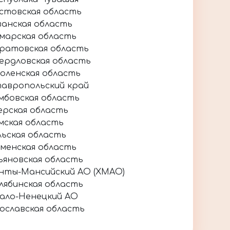
стовская область
занская область
марская область
ратовская область
ердловская область
оленская область
авропольский край
мбовская область
ерская область
мская область
льская область
менская область
ьяновская область
нты-Мансийский АО (ХМАО)
лябинская область
ало-Ненецкий АО
ославская область