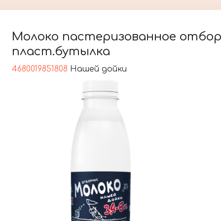
Молоко пастеризованное отборное
пласт.бутылка
4680019851808
Нашей дойки