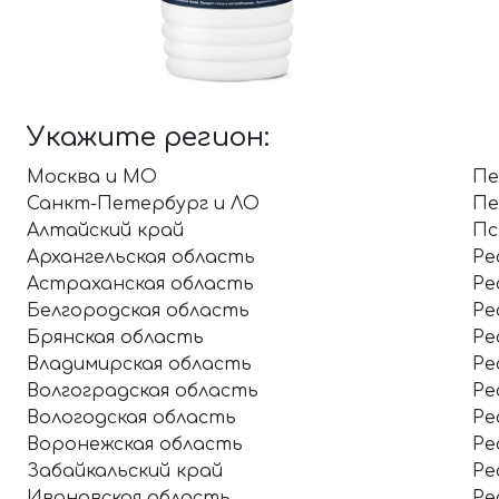
Укажите регион:
Москва и МО
Пе
Санкт-Петербург и ЛО
Пе
Алтайский край
Пс
Архангельская область
Ре
Астраханская область
Ре
Белгородская область
Ре
Брянская область
Ре
Владимирская область
Ре
Волгоградская область
Ре
Вологодская область
Ре
Воронежская область
Ре
Забайкальский край
Ре
Ивановская область
Ре