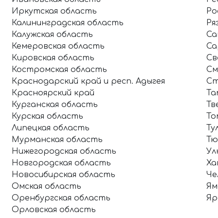
Иркутская область
Ро
Калининградская область
Ря
Калужская область
Са
Кемеровская область
Са
Кировская область
Св
Костромская область
См
Краснодарский край и респ. Адыгея
Ст
Красноярский край
Та
Курганская область
Тв
Курская область
То
Липецкая область
Ту
Мурманская область
Тю
Нижегородская область
Ул
Новгородская область
Ха
Новосибирская область
Че
Омская область
Ям
Оренбургская область
Яр
Орловская область