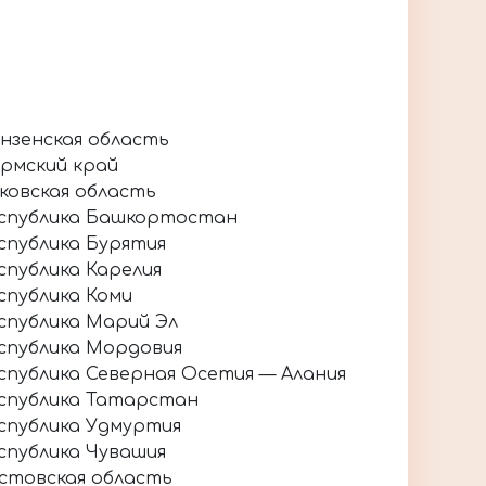
нзенская область
рмский край
ковская область
спублика Башкортостан
спублика Бурятия
спублика Карелия
спублика Коми
спублика Марий Эл
спублика Мордовия
спублика Северная Осетия — Алания
спублика Татарстан
спублика Удмуртия
спублика Чувашия
стовская область