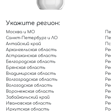
Укажите регион:
Москва и МО
Пе
Санкт-Петербург и ЛО
Пе
Алтайский край
Пс
Архангельская область
Ре
Астраханская область
Ре
Белгородская область
Ре
Брянская область
Ре
Владимирская область
Ре
Волгоградская область
Ре
Вологодская область
Ре
Воронежская область
Ре
Забайкальский край
Ре
Ивановская область
Ре
Иркутская область
Ро