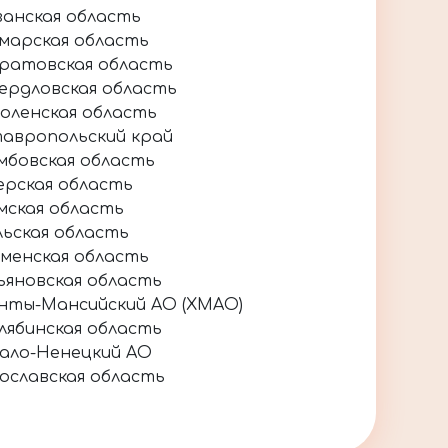
занская область
марская область
ратовская область
ердловская область
оленская область
авропольский край
мбовская область
ерская область
мская область
льская область
менская область
ьяновская область
нты-Мансийский АО (ХМАО)
лябинская область
ало-Ненецкий АО
ославская область