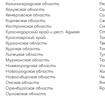
Калининградская область
Ря
Калужская область
Са
Кемеровская область
Са
Кировская область
Св
Костромская область
См
Краснодарский край и респ. Адыгея
Ст
Красноярский край
Та
Курганская область
Тв
Курская область
То
Липецкая область
Ту
Мурманская область
Тю
Нижегородская область
Ул
Новгородская область
Ха
Новосибирская область
Че
Омская область
Ям
Оренбургская область
Яр
Орловская область