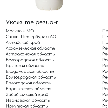
Укажите регион:
Москва и МО
Пе
Санкт-Петербург и ЛО
Пе
Алтайский край
Пс
Архангельская область
Ре
Астраханская область
Ре
Белгородская область
Ре
Брянская область
Ре
Владимирская область
Ре
Волгоградская область
Ре
Вологодская область
Ре
Воронежская область
Ре
Забайкальский край
Ре
Ивановская область
Ре
Иркутская область
Ро