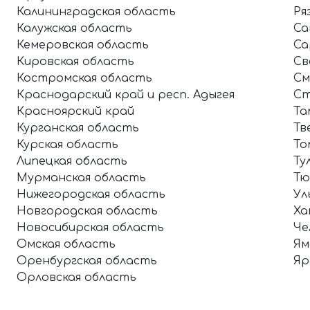
Калининградская область
Ря
Калужская область
Са
Кемеровская область
Са
Кировская область
Св
Костромская область
См
Краснодарский край и респ. Адыгея
Ст
Красноярский край
Та
Курганская область
Тв
Курская область
То
Липецкая область
Ту
Мурманская область
Тю
Нижегородская область
Ул
Новгородская область
Ха
Новосибирская область
Че
Омская область
Ям
Оренбургская область
Яр
Орловская область