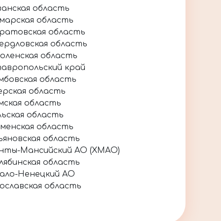
занская область
марская область
ратовская область
ердловская область
оленская область
авропольский край
мбовская область
ерская область
мская область
льская область
менская область
ьяновская область
нты-Мансийский АО (ХМАО)
лябинская область
ало-Ненецкий АО
ославская область