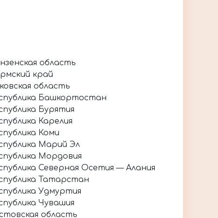
нзенская область
рмский край
ковская область
спублика Башкортостан
спублика Бурятия
спублика Карелия
спублика Коми
спублика Марий Эл
спублика Мордовия
спублика Северная Осетия — Алания
спублика Татарстан
спублика Удмуртия
спублика Чувашия
стовская область