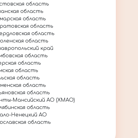
стовская область
занская область
марская область
ратовская область
ердловская область
оленская область
авропольский край
мбовская область
ерская область
мская область
льская область
менская область
ьяновская область
нты-Мансийский АО (ХМАО)
лябинская область
ало-Ненецкий АО
ославская область