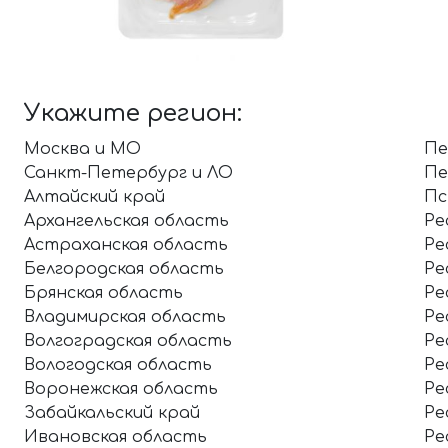
Укажите регион:
Москва и МО
Пе
Санкт-Петербург и ЛО
Пе
Алтайский край
Пс
Архангельская область
Ре
Астраханская область
Ре
Белгородская область
Ре
Брянская область
Ре
Владимирская область
Ре
Волгоградская область
Ре
Вологодская область
Ре
Воронежская область
Ре
Забайкальский край
Ре
Ивановская область
Ре