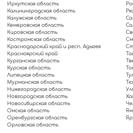
Иркутская область
Ро
Калининградская область
Ря
Калужская область
Са
Кемеровская область
Са
Кировская область
Св
Костромская область
См
Краснодарский край и респ. Адыгея
Ст
Красноярский край
Та
Курганская область
Тв
Курская область
То
Липецкая область
Ту
Мурманская область
Тю
Нижегородская область
Ул
Новгородская область
Ха
Новосибирская область
Че
Омская область
Ям
Оренбургская область
Яр
Орловская область