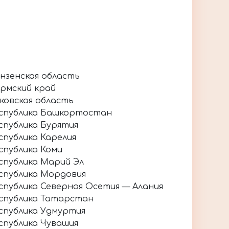
нзенская область
рмский край
ковская область
спублика Башкортостан
спублика Бурятия
спублика Карелия
спублика Коми
спублика Марий Эл
спублика Мордовия
спублика Северная Осетия — Алания
спублика Татарстан
спублика Удмуртия
спублика Чувашия