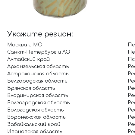
Укажите регион:
Москва и МО
Пе
Санкт-Петербург и ЛО
Пе
Алтайский край
Пс
Архангельская область
Ре
Астраханская область
Ре
Белгородская область
Ре
Брянская область
Ре
Владимирская область
Ре
Волгоградская область
Ре
Вологодская область
Ре
Воронежская область
Ре
Забайкальский край
Ре
Ивановская область
Ре