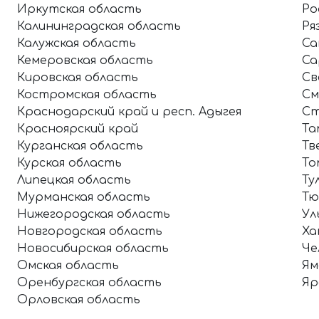
Иркутская область
Ро
Калининградская область
Ря
Калужская область
Са
Кемеровская область
Са
Кировская область
Св
Костромская область
См
Краснодарский край и респ. Адыгея
Ст
Красноярский край
Та
Курганская область
Тв
Курская область
То
Липецкая область
Ту
Мурманская область
Тю
Нижегородская область
Ул
Новгородская область
Ха
Новосибирская область
Че
Омская область
Ям
Оренбургская область
Яр
Орловская область