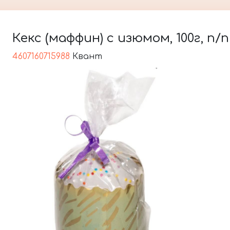
Кекс (маффин) с изюмом, 100г, п/
4607160715988
Квант