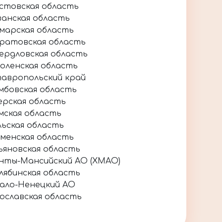
стовская область
занская область
марская область
ратовская область
ердловская область
оленская область
авропольский край
мбовская область
ерская область
мская область
льская область
менская область
ьяновская область
нты-Мансийский АО (ХМАО)
лябинская область
ало-Ненецкий АО
ославская область