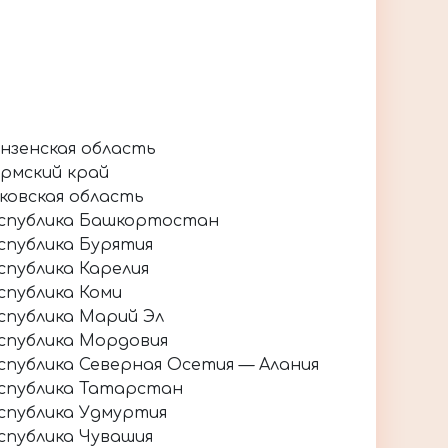
нзенская область
рмский край
ковская область
спублика Башкортостан
спублика Бурятия
спублика Карелия
спублика Коми
спублика Марий Эл
спублика Мордовия
спублика Северная Осетия — Алания
спублика Татарстан
спублика Удмуртия
спублика Чувашия