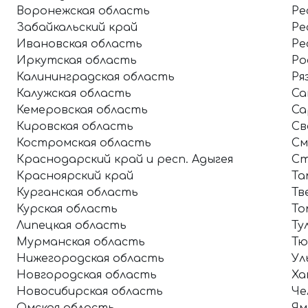
Воронежская область
Ре
Забайкальский край
Ре
Ивановская область
Ре
Иркутская область
Ро
Калининградская область
Ря
Калужская область
Са
Кемеровская область
Са
Кировская область
Св
Костромская область
См
Краснодарский край и респ. Адыгея
Ст
Красноярский край
Та
Курганская область
Тв
Курская область
То
Липецкая область
Ту
Мурманская область
Тю
Нижегородская область
Ул
Новгородская область
Ха
Новосибирская область
Че