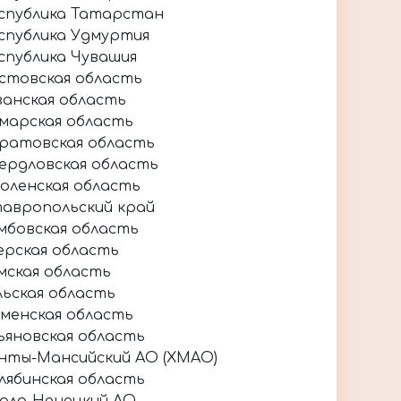
спублика Татарстан
спублика Удмуртия
спублика Чувашия
стовская область
занская область
марская область
ратовская область
ердловская область
оленская область
авропольский край
мбовская область
ерская область
мская область
льская область
менская область
ьяновская область
нты-Мансийский АО (ХМАО)
лябинская область