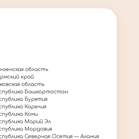
нзенская область
рмский край
ковская область
спублика Башкортостан
спублика Бурятия
спублика Карелия
спублика Коми
спублика Марий Эл
спублика Мордовия
спублика Северная Осетия — Алания