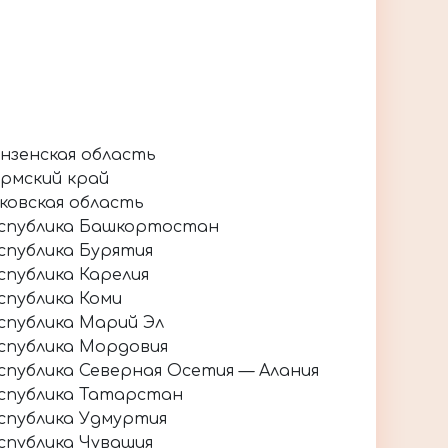
нзенская область
рмский край
ковская область
спублика Башкортостан
спублика Бурятия
спублика Карелия
спублика Коми
спублика Марий Эл
спублика Мордовия
спублика Северная Осетия — Алания
спублика Татарстан
спублика Удмуртия
спублика Чувашия