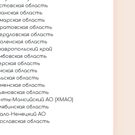
стовская область
занская область
марская область
ратовская область
ердловская область
оленская область
авропольский край
мбовская область
ерская область
мская область
льская область
менская область
ьяновская область
нты-Мансийский АО (ХМАО)
лябинская область
ало-Ненецкий АО
ославская область