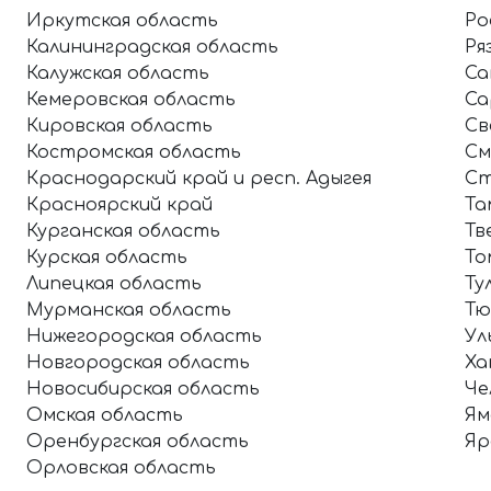
Иркутская область
Ро
Калининградская область
Ря
Калужская область
Са
Кемеровская область
Са
Кировская область
Св
Костромская область
См
Краснодарский край и респ. Адыгея
Ст
Красноярский край
Та
Курганская область
Тв
Курская область
То
Липецкая область
Ту
Мурманская область
Тю
Нижегородская область
Ул
Новгородская область
Ха
Новосибирская область
Че
Омская область
Ям
Оренбургская область
Яр
Орловская область