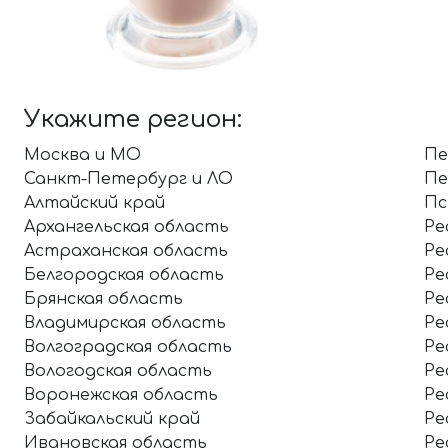
Укажите регион:
Москва и МО
Пе
Санкт-Петербург и ЛО
Пе
Алтайский край
Пс
Архангельская область
Ре
Астраханская область
Ре
Белгородская область
Ре
Брянская область
Ре
Владимирская область
Ре
Волгоградская область
Ре
Вологодская область
Ре
Воронежская область
Ре
Забайкальский край
Ре
Ивановская область
Ре