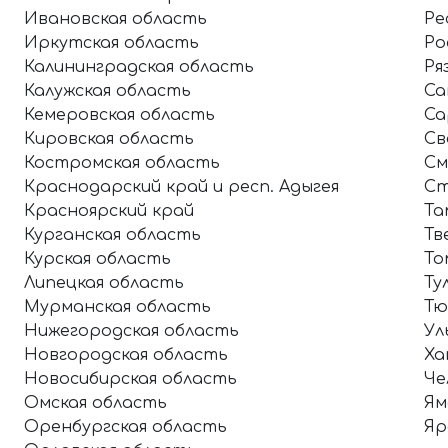
Ивановская область
Ре
Иркутская область
Ро
Калининградская область
Ря
Калужская область
Са
Кемеровская область
Са
Кировская область
Св
Костромская область
См
Краснодарский край и респ. Адыгея
Ст
Красноярский край
Та
Курганская область
Тв
Курская область
То
Липецкая область
Ту
Мурманская область
Тю
Нижегородская область
Ул
Новгородская область
Ха
Новосибирская область
Че
Омская область
Ям
Оренбургская область
Яр