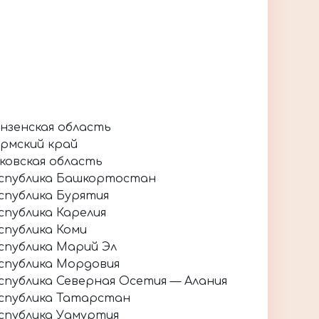
нзенская область
рмский край
ковская область
спублика Башкортостан
спублика Бурятия
спублика Карелия
спублика Коми
спублика Марий Эл
спублика Мордовия
спублика Северная Осетия — Алания
спублика Татарстан
спублика Удмуртия