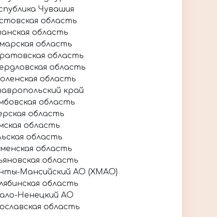
спублика Чувашия
стовская область
занская область
марская область
ратовская область
ердловская область
оленская область
авропольский край
мбовская область
ерская область
мская область
льская область
менская область
ьяновская область
нты-Мансийский АО (ХМАО)
лябинская область
ало-Ненецкий АО
ославская область