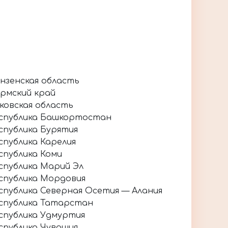
нзенская область
рмский край
ковская область
спублика Башкортостан
спублика Бурятия
спублика Карелия
спублика Коми
спублика Марий Эл
спублика Мордовия
спублика Северная Осетия — Алания
спублика Татарстан
спублика Удмуртия
спублика Чувашия