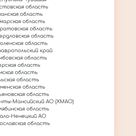
стовская область
занская область
марская область
ратовская область
ердловская область
оленская область
авропольский край
мбовская область
ерская область
мская область
льская область
менская область
ьяновская область
нты-Мансийский АО (ХМАО)
лябинская область
ало-Ненецкий АО
ославская область