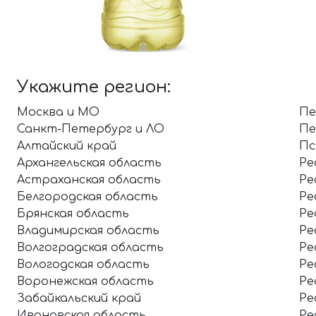
Укажите регион:
Москва и МО
Пе
Санкт-Петербург и ЛО
Пе
Алтайский край
Пс
Архангельская область
Ре
Астраханская область
Ре
Белгородская область
Ре
Брянская область
Ре
Владимирская область
Ре
Волгоградская область
Ре
Вологодская область
Ре
Воронежская область
Ре
Забайкальский край
Ре
Ивановская область
Ре