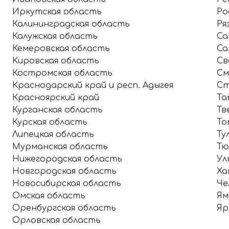
Иркутская область
Ро
Калининградская область
Ря
Калужская область
Са
Кемеровская область
Са
Кировская область
Св
Костромская область
См
Краснодарский край и респ. Адыгея
Ст
Красноярский край
Та
Курганская область
Тв
Курская область
То
Липецкая область
Ту
Мурманская область
Тю
Нижегородская область
Ул
Новгородская область
Ха
Новосибирская область
Че
Омская область
Ям
Оренбургская область
Яр
Орловская область