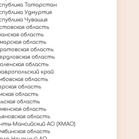
спублика Татарстан
спублика Удмуртия
спублика Чувашия
стовская область
занская область
марская область
ратовская область
ердловская область
оленская область
авропольский край
мбовская область
ерская область
мская область
льская область
менская область
ьяновская область
нты-Мансийский АО (ХМАО)
лябинская область