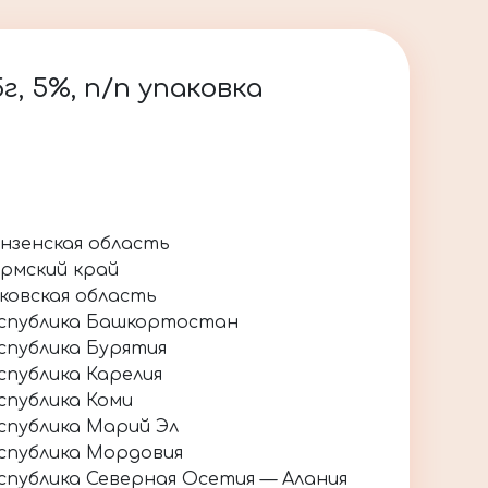
г, 5%, п/п упаковка
нзенская область
рмский край
ковская область
спублика Башкортостан
спублика Бурятия
спублика Карелия
спублика Коми
спублика Марий Эл
спублика Мордовия
спублика Северная Осетия — Алания