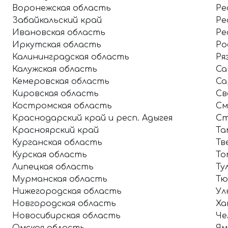
Воронежская область
Ре
Забайкальский край
Ре
Ивановская область
Ре
Иркутская область
Ро
Калининградская область
Ря
Калужская область
Са
Кемеровская область
Са
Кировская область
Св
Костромская область
См
Краснодарский край и респ. Адыгея
Ст
Красноярский край
Та
Курганская область
Тв
Курская область
То
Липецкая область
Ту
Мурманская область
Тю
Нижегородская область
Ул
Новгородская область
Ха
Новосибирская область
Че