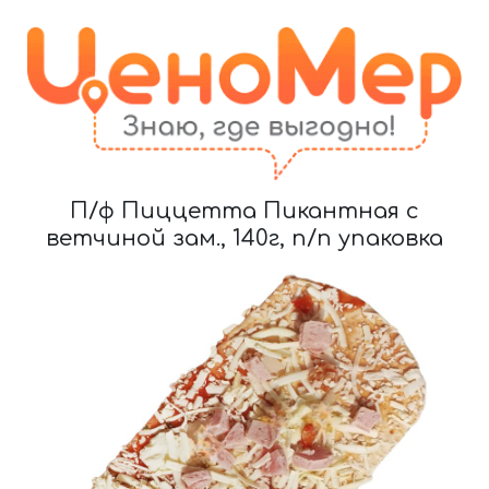
П/ф Пиццетта Пикантная с
ветчиной зам., 140г, п/п упаковка