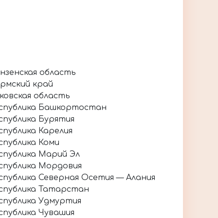
нзенская область
рмский край
ковская область
спублика Башкортостан
спублика Бурятия
спублика Карелия
спублика Коми
спублика Марий Эл
спублика Мордовия
спублика Северная Осетия — Алания
спублика Татарстан
спублика Удмуртия
спублика Чувашия