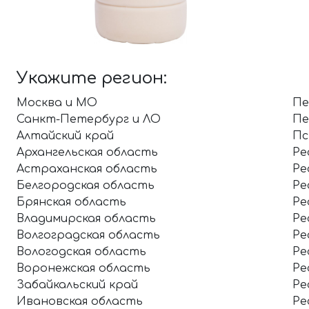
Укажите регион:
Москва и МО
Пе
Санкт-Петербург и ЛО
Пе
Алтайский край
Пс
Архангельская область
Ре
Астраханская область
Ре
Белгородская область
Ре
Брянская область
Ре
Владимирская область
Ре
Волгоградская область
Ре
Вологодская область
Ре
Воронежская область
Ре
Забайкальский край
Ре
Ивановская область
Ре