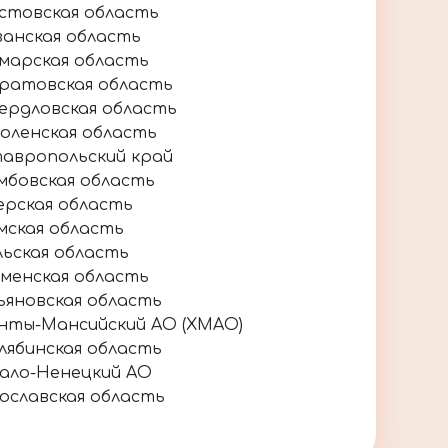
стовская область
занская область
марская область
ратовская область
ердловская область
оленская область
авропольский край
мбовская область
ерская область
мская область
льская область
менская область
ьяновская область
нты-Мансийский АО (ХМАО)
лябинская область
ало-Ненецкий АО
ославская область