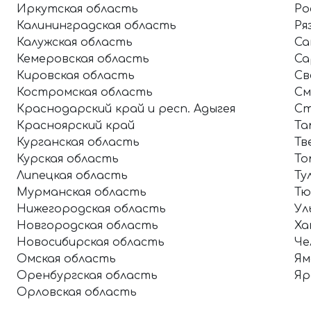
Иркутская область
Ро
Калининградская область
Ря
Калужская область
Са
Кемеровская область
Са
Кировская область
Св
Костромская область
См
Краснодарский край и респ. Адыгея
Ст
Красноярский край
Та
Курганская область
Тв
Курская область
То
Липецкая область
Ту
Мурманская область
Тю
Нижегородская область
Ул
Новгородская область
Ха
Новосибирская область
Че
Омская область
Ям
Оренбургская область
Яр
Орловская область