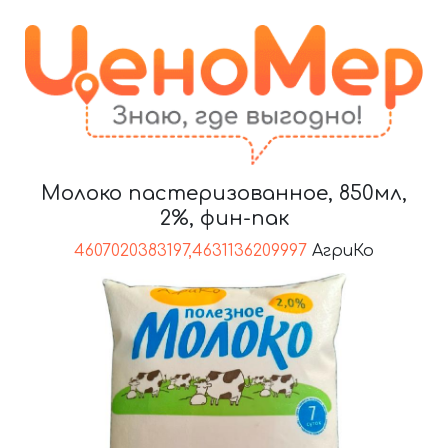
Молоко пастеризованное, 850мл,
2%, фин-пак
4607020383197,4631136209997
АгриКо