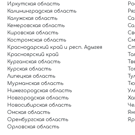
Иркутская область
Ро
Калининградская область
Ря
Калужская область
Са
Кемеровская область
Са
Кировская область
Св
Костромская область
См
Краснодарский край и респ. Адыгея
Ст
Красноярский край
Та
Курганская область
Тв
Курская область
То
Липецкая область
Ту
Мурманская область
Тю
Нижегородская область
Ул
Новгородская область
Ха
Новосибирская область
Че
Омская область
Ям
Оренбургская область
Яр
Орловская область