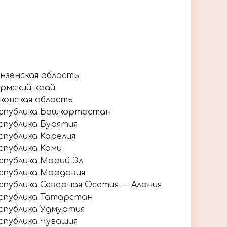
нзенская область
рмский край
ковская область
спублика Башкортостан
спублика Бурятия
спублика Карелия
спублика Коми
спублика Марий Эл
спублика Мордовия
спублика Северная Осетия — Алания
спублика Татарстан
спублика Удмуртия
спублика Чувашия