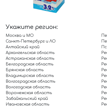
Укажите регион:
Москва и МО
Пе
Санкт-Петербург и ЛО
Пе
Алтайский край
Пс
Архангельская область
Ре
Астраханская область
Ре
Белгородская область
Ре
Брянская область
Ре
Владимирская область
Ре
Волгоградская область
Ре
Вологодская область
Ре
Воронежская область
Ре
Забайкальский край
Ре
Ивановская область
Ре