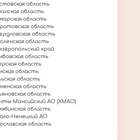
стовская область
занская область
марская область
ратовская область
ердловская область
оленская область
авропольский край
мбовская область
ерская область
мская область
льская область
менская область
ьяновская область
нты-Мансийский АО (ХМАО)
лябинская область
ало-Ненецкий АО
ославская область