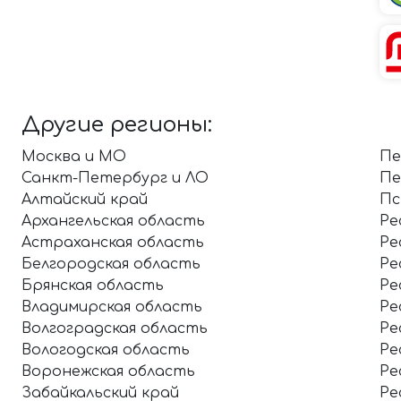
Другие регионы:
Москва и МО
Пе
Санкт-Петербург и ЛО
Пе
Алтайский край
Пс
Архангельская область
Ре
Астраханская область
Ре
Белгородская область
Ре
Брянская область
Ре
Владимирская область
Ре
Волгоградская область
Ре
Вологодская область
Ре
Воронежская область
Ре
Забайкальский край
Ре