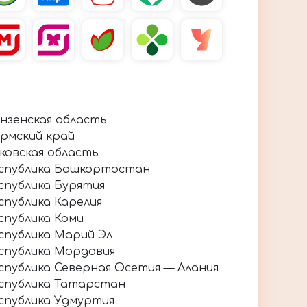
нзенская область
рмский край
ковская область
спублика Башкортостан
спублика Бурятия
спублика Карелия
спублика Коми
спублика Марий Эл
спублика Мордовия
спублика Северная Осетия — Алания
спублика Татарстан
спублика Удмуртия