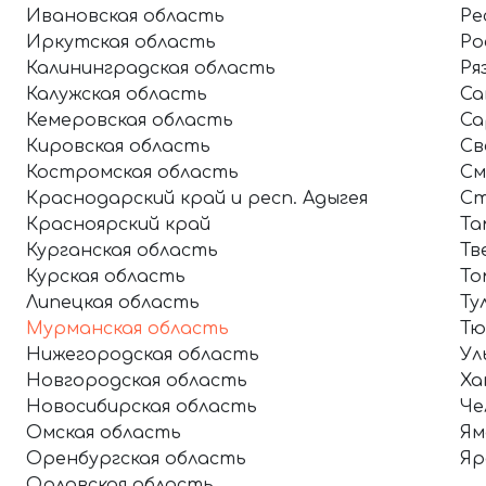
Ивановская область
Ре
Иркутская область
Ро
Калининградская область
Ря
Калужская область
Са
Кемеровская область
Са
Кировская область
Св
Костромская область
См
Краснодарский край и респ. Адыгея
Ст
Красноярский край
Та
Курганская область
Тв
Курская область
То
Липецкая область
Ту
Мурманская область
Тю
Нижегородская область
Ул
Новгородская область
Ха
Новосибирская область
Че
Омская область
Ям
Оренбургская область
Яр
Орловская область