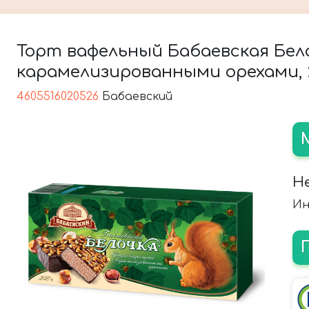
Торт вафельный Бабаевская Бел
карамелизированными орехами, 2
4605516020526
Бабаевский
Н
Ин