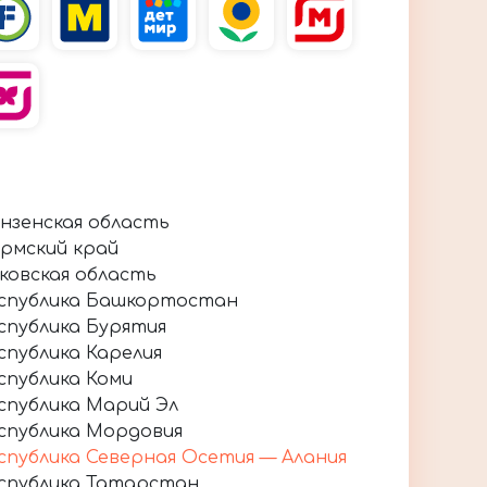
нзенская область
рмский край
ковская область
спублика Башкортостан
спублика Бурятия
спублика Карелия
спублика Коми
спублика Марий Эл
спублика Мордовия
спублика Северная Осетия — Алания
спублика Татарстан