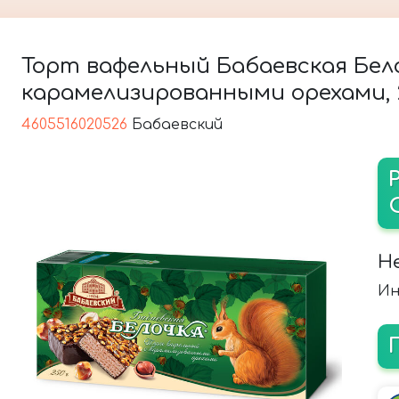
Торт вафельный Бабаевская Бел
карамелизированными орехами, 2
4605516020526
Бабаевский
Н
Ин