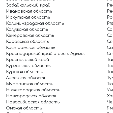
Забайкальский край
Ре
Ивановская область
Ре
Иркутская область
Ро
Калининградская область
Ря
Калужская область
Са
Кемеровская область
Са
Кировская область
Св
Костромская область
См
Краснодарский край и респ. Адыгея
Ст
Красноярский край
Та
Курганская область
Тв
Курская область
То
Липецкая область
Ту
Мурманская область
Тю
Нижегородская область
Ул
Новгородская область
Ха
Новосибирская область
Че
Омская область
Ям