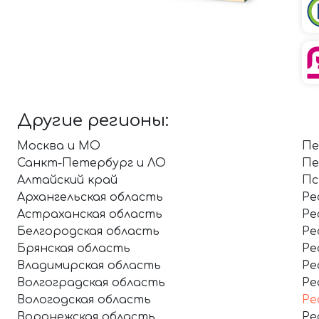
Другие регионы:
Москва и МО
Пе
Санкт-Петербург и ЛО
Пе
Алтайский край
Пс
Архангельская область
Ре
Астраханская область
Ре
Белгородская область
Ре
Брянская область
Ре
Владимирская область
Ре
Волгоградская область
Ре
Вологодская область
Ре
Воронежская область
Ре