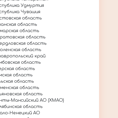
спублика Удмуртия
спублика Чувашия
стовская область
занская область
марская область
ратовская область
ердловская область
оленская область
авропольский край
мбовская область
ерская область
мская область
льская область
менская область
ьяновская область
нты-Мансийский АО (ХМАО)
лябинская область
ало-Ненецкий АО