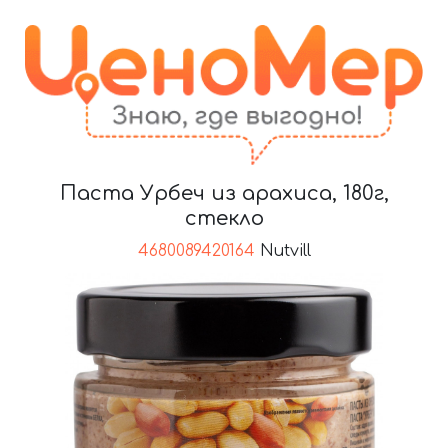
Паста Урбеч из арахиса, 180г,
стекло
4680089420164
Nutvill