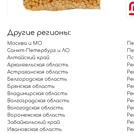
Другие регионы:
Москва и МО
Пе
Санкт-Петербург и ЛО
Пе
Алтайский край
Пс
Архангельская область
Ре
Астраханская область
Ре
Белгородская область
Ре
Брянская область
Ре
Владимирская область
Ре
Волгоградская область
Ре
Вологодская область
Ре
Воронежская область
Ре
Забайкальский край
Ре
Ивановская область
Ре