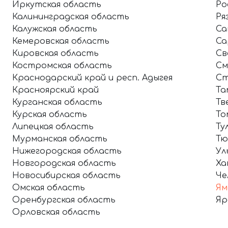
Иркутская область
Ро
Калининградская область
Ря
Калужская область
Са
Кемеровская область
Са
Кировская область
Св
Костромская область
См
Краснодарский край и респ. Адыгея
Ст
Красноярский край
Та
Курганская область
Тв
Курская область
То
Липецкая область
Ту
Мурманская область
Тю
Нижегородская область
Ул
Новгородская область
Ха
Новосибирская область
Че
Омская область
Ям
Оренбургская область
Яр
Орловская область