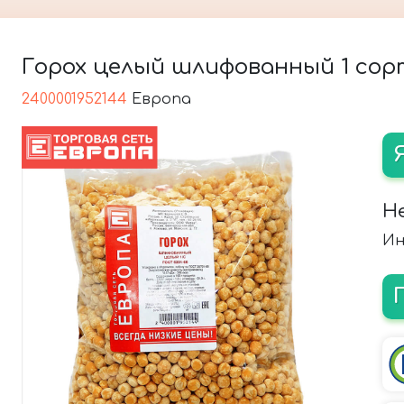
Горох целый шлифованный 1 сорт,
2400001952144
Европа
Н
Ин