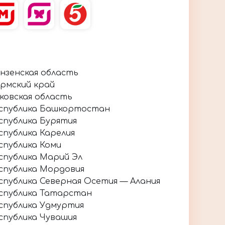
нзенская область
рмский край
ковская область
спублика Башкортостан
спублика Бурятия
спублика Карелия
спублика Коми
спублика Марий Эл
спублика Мордовия
спублика Северная Осетия — Алания
спублика Татарстан
спублика Удмуртия
спублика Чувашия