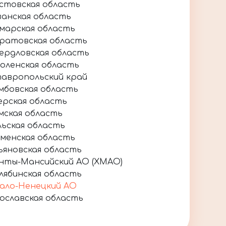
стовская область
занская область
марская область
ратовская область
ердловская область
оленская область
авропольский край
мбовская область
ерская область
мская область
льская область
менская область
ьяновская область
нты-Мансийский АО (ХМАО)
лябинская область
ало-Ненецкий АО
ославская область