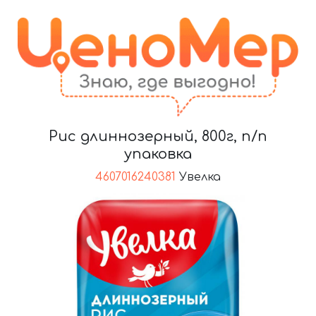
Рис длиннозерный, 800г, п/п
упаковка
4607016240381
Увелка