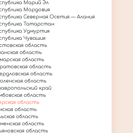
спублика Марий Эл
спублика Мордовия
спублика Северная Осетия — Алания
спублика Татарстан
спублика Удмуртия
спублика Чувашия
стовская область
занская область
марская область
ратовская область
ердловская область
оленская область
авропольский край
мбовская область
ерская область
мская область
льская область
менская область
ьяновская область