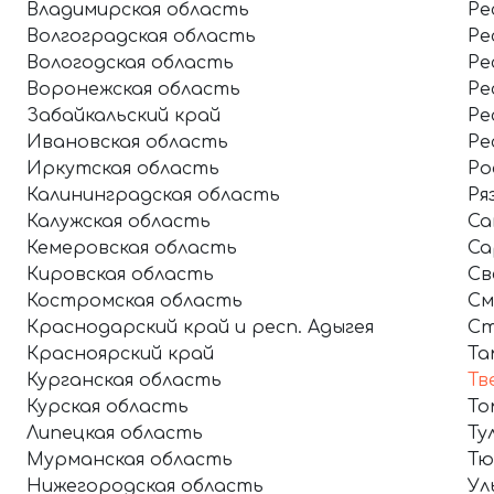
Владимирская область
Ре
Волгоградская область
Ре
Вологодская область
Ре
Воронежская область
Ре
Забайкальский край
Ре
Ивановская область
Ре
Иркутская область
Ро
Калининградская область
Ря
Калужская область
Са
Кемеровская область
Са
Кировская область
Св
Костромская область
См
Краснодарский край и респ. Адыгея
Ст
Красноярский край
Та
Курганская область
Тв
Курская область
То
Липецкая область
Ту
Мурманская область
Тю
Нижегородская область
Ул