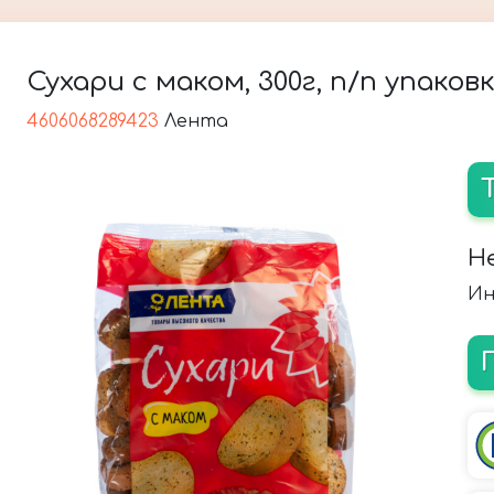
Сухари с маком, 300г, п/п упаков
4606068289423
Лента
Н
Ин