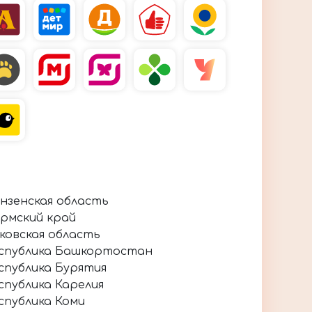
нзенская область
рмский край
ковская область
спублика Башкортостан
спублика Бурятия
спублика Карелия
спублика Коми