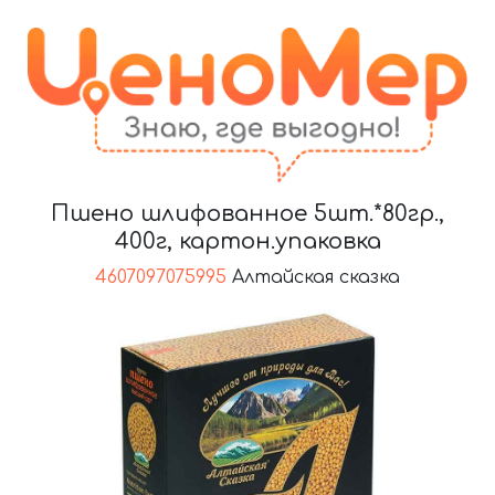
Пшено шлифованное 5шт.*80гр.,
400г, картон.упаковка
4607097075995
Алтайская сказка