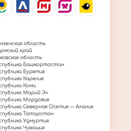
нзенская область
рмский край
ковская область
спублика Башкортостан
спублика Бурятия
спублика Карелия
спублика Коми
спублика Марий Эл
спублика Мордовия
спублика Северная Осетия — Алания
спублика Татарстан
спублика Удмуртия
спублика Чувашия