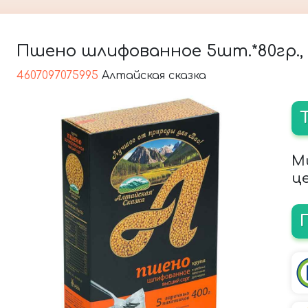
Пшено шлифованное 5шт.*80гр., 
4607097075995
Алтайская сказка
М
це