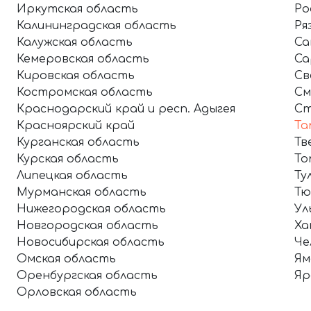
Иркутская область
Ро
Калининградская область
Ря
Калужская область
Са
Кемеровская область
Са
Кировская область
Св
Костромская область
См
Краснодарский край и респ. Адыгея
Ст
Красноярский край
Та
Курганская область
Тв
Курская область
То
Липецкая область
Ту
Мурманская область
Тю
Нижегородская область
Ул
Новгородская область
Ха
Новосибирская область
Че
Омская область
Ям
Оренбургская область
Яр
Орловская область