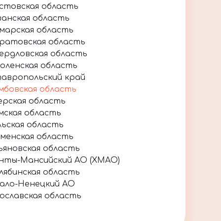
стовская область
занская область
марская область
ратовская область
ердловская область
оленская область
авропольский край
мбовская область
ерская область
мская область
льская область
менская область
ьяновская область
нты-Мансийский АО (ХМАО)
лябинская область
ало-Ненецкий АО
ославская область