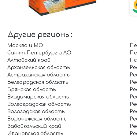
Другие регионы:
Москва и МО
Пе
Санкт-Петербург и ЛО
Пе
Алтайский край
Пс
Архангельская область
Ре
Астраханская область
Ре
Белгородская область
Ре
Брянская область
Ре
Владимирская область
Ре
Волгоградская область
Ре
Вологодская область
Ре
Воронежская область
Ре
Забайкальский край
Ре
Ивановская область
Ре