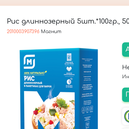
Рис длиннозерный 5шт.*100гр., 5
2010003907396
Магнит
Н
Ин