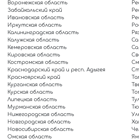
Воронежская область
Ре
Забайкальский край
Ре
Ивановская область
Ре
Иркутская область
Ро
Калининградская область
Ря
Калужская область
Са
Кемеровская область
Са
Кировская область
Св
Костромская область
См
Краснодарский край и респ. Адыгея
Ст
Красноярский край
Та
Курганская область
Тв
Курская область
То
Липецкая область
Ту
Мурманская область
Тю
Нижегородская область
Ул
Новгородская область
Ха
Новосибирская область
Че
Омская область
Ям