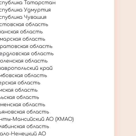
спублика Татарстан
спублика Удмуртия
спублика Чувашия
стовская область
занская область
марская область
ратовская область
ердловская область
оленская область
авропольский край
мбовская область
ерская область
мская область
льская область
менская область
ьяновская область
нты-Мансийский АО (ХМАО)
лябинская область
ало-Ненецкий АО