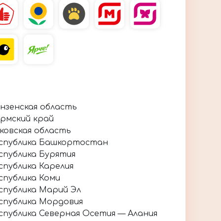
нзенская область
рмский край
ковская область
спублика Башкортостан
спублика Бурятия
спублика Карелия
спублика Коми
спублика Марий Эл
спублика Мордовия
спублика Северная Осетия — Алания